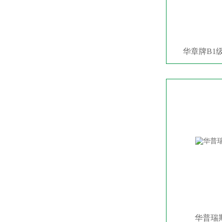
华章牌B1
华普瑞