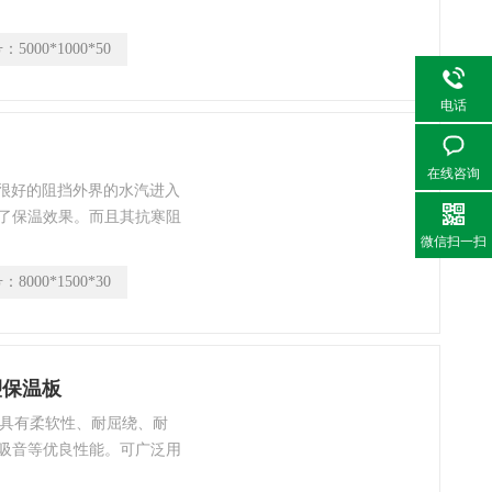
久良好。材料与水汽隔绝，
测，其实测值远远低于欧盟关
号：
5000*1000*50
表柔软美观、易弯曲、施工
电话
在线咨询
够很好的阻挡外界的水汽进入
了保温效果。而且其抗寒阻
微信扫一扫
合消防需要，而且能在恶劣
观设计而且富有柔软性的特
号：
8000*1500*30
里作做修饰就是为了一大烦
橡塑保温板
，具有柔软性、耐屈绕、耐
吸音等优良性能。可广泛用
、船舶、车辆、电器等行业