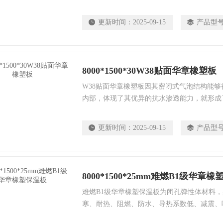
塑保温板导热系数低，闭孔结构，绝热效果持
不吸水、不凝露、使用寿命长，经过SGS检
更新时间：
2025-09-15
产品型
于不含有毒物质的标准值，使用健康安全，外
方便快捷、而且无需其他辅材。
8000*1500*30W38贴面华章橡塑板
W38贴面华章橡塑板因其密闭式气泡结构能
内部，体现了其优异的抗水渗透能力，就形成
燃性能好，能够适应的温度范围很广，不仅符
环境下使用。不仅如此，橡塑板洁净美观的外
更新时间：
2025-09-15
产品型
点深受广大用户的喜爱。们想要在自己的房间
恼，这时我们就可以在选材上来解决问题。
8000*1500*25mm难燃B1级华章
难燃B1级华章橡塑保温板为闭孔弹性体材料
寒、耐热、阻燃、防水、导热系数低、减震、
于中央空调、建筑、化工、医药、轻纺、冶金