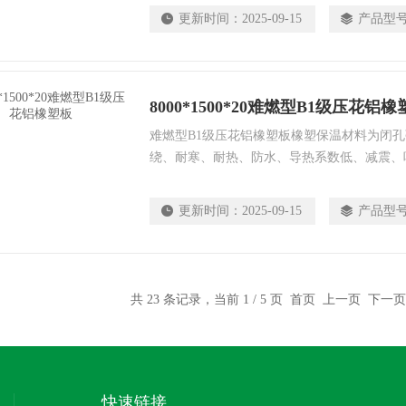
和部门的各类冷热介质管道、容器，能达到降
更新时间：
2025-09-15
产品型
8000*1500*20难燃型B1级压花铝
难燃型B1级压花铝橡塑板橡塑保温材料为闭
绕、耐寒、耐热、防水、导热系数低、减震、
应用于建筑业、商业、工业用大罐体设备的管
管的保温，家用空调、汽车空调、钢管连接管
更新时间：
2025-09-15
产品型
片级救生潜水服，还可用于墙板隔音，风道吸
施工方便，而且外观整洁美观、没有污染。
共 23 条记录，当前 1 / 5 页 首页 上一页
下一页
快速链接