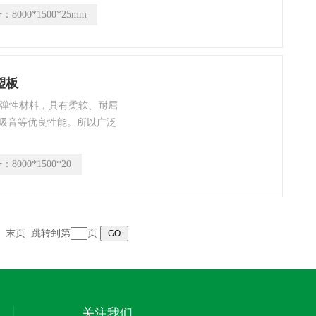
低冷损和热损的效果。
号：
8000*1500*25mm
橡塑板
孔弹性材料，具有柔软、耐屈
吸音等优良性能。所以广泛
道和绝热保温。中央空调风
道保温以及运动器材护套垫
号：
8000*1500*20
音及场所吸音装饰。它不仅
末页
跳转到第
页
关注我们