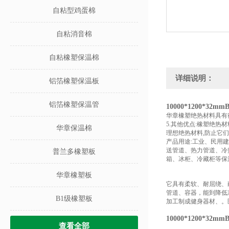
自粘型鸡蛋棉
自粘消音棉
自粘橡塑保温棉
详细说明：
铝箔橡塑保温板
铝箔橡塑保温管
10000*1200*32
华章橡塑绝热材料具有
5.其他优点:
橡塑绝热材
华章保温棉
理想绝热材料,防止它
产品用途
:工业、民用
送管道、热力管道、冷
普兰多橡塑板
箱、冰柜、冷藏柜等保
华章橡塑板
它具有柔软、耐屈绕、
管道、容器，能到降低
B1级橡塑板
加工制成健身器材、。
10000*1200*32
查看全部