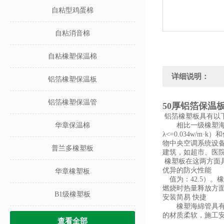
自粘型鸡蛋棉
自粘消音棉
自粘橡塑保温棉
详细说明：
铝箔橡塑保温板
铝箔橡塑保温管
50厚铝箔保温
铝箔
橡塑板具有以
华章保温棉
相比一级橡塑海绵板
λ<=0.034w/
物中央空调系统设
普兰多橡塑板
建筑，如超市、医
橡塑板在这两方面具
优异的防火性能
华章橡塑板
值为：42.5）。
燃烧时热量释放方
B1级橡塑板
安装简易 快捷
橡塑
海綿管
具
的材质柔软，施工
查看全部