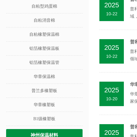
2025
自粘型鸡蛋棉
普
10-22
域
自粘消音棉
层。
自粘橡塑保温棉
普
2025
铝箔橡塑保温板
普
10-22
领
铝箔橡塑保温管
汽层
华章保温棉
华
2025
普兰多橡塑板
华
10-20
家
华章橡塑板
级橡
B1级橡塑板
普
2025
神州保温材料
普