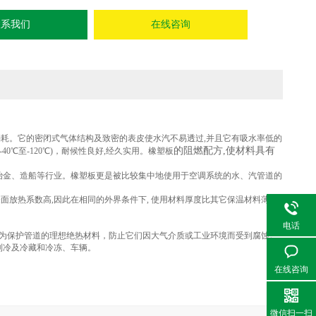
联系我们
在线咨询
源消耗。它的密闭式气体结构及致密的表皮使水汽不易透过,并且它有吸水率低的
的阻燃配方,使材料具有
℃至-120℃)，耐候性良好,经久实用。橡塑板
冶金、造船等行业。橡塑板更是被比较集中地使用于空调系统的水、汽管道的
它的表面放热系数高,因此在相同的外界条件下, 使用材料厚度比其它保温材料薄一
电话
成为保护管道的理想绝热材料，防止它们因大气介质或工业环境而受到腐蚀。
制冷及冷藏和冷冻、车辆。
在线咨询
微信扫一扫