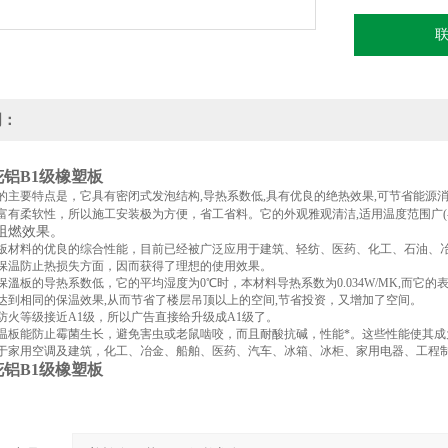
明：
铝B1级橡塑板
的主要特点是，它具有密闭式发泡结构
,导热系数低,具有优良的绝热效果,可节省能
有柔软性，所以施工安装极为方便，省工省料。它的外观雅观清洁,适用温度范围广(-40
阻燃效果。
板材料的优良的综合性能，目前已经被广泛应用于建筑、轻纺、医药、化工、石油、
保温防止热损失方面，因而获得了理想的使用效果。
保溫
板的导热系数低，它的平均湿度为
0℃时，本材料导热系数为0.034W/MK,而
达到相同的保温效果,从而节省了楼层吊顶以上的空间,节省投资，又增加了空间。
防火等级接近
A
1
级，所以广告直接给升级成
A
1
级了。
温板能防止霉菌生长，避免害虫或老鼠啮咬，而且耐酸抗碱，性能*。这些性能使其
于家用空调及建筑，化工、冶金、船舶、医药、汽车、冰箱、冰柜、家用电器、工程
铝B1级橡塑板