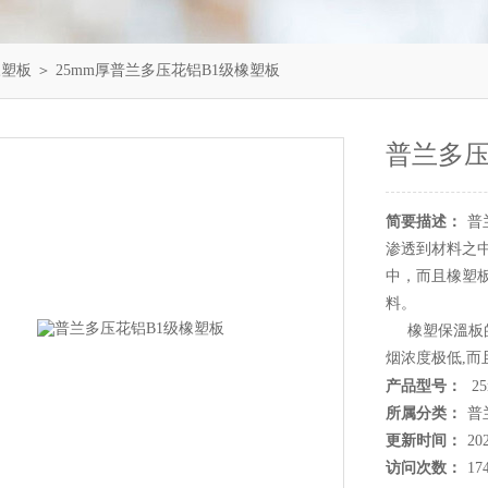
橡塑板
＞ 25mm厚普兰多压花铝B1级橡塑板
普兰多压
简要描述：
普
渗透到材料之
中，而且橡塑
料。
橡塑保溫板的
烟浓度极低,而
产品型号：
2
所属分类：
普
更新时间：
20
访问次数：
17