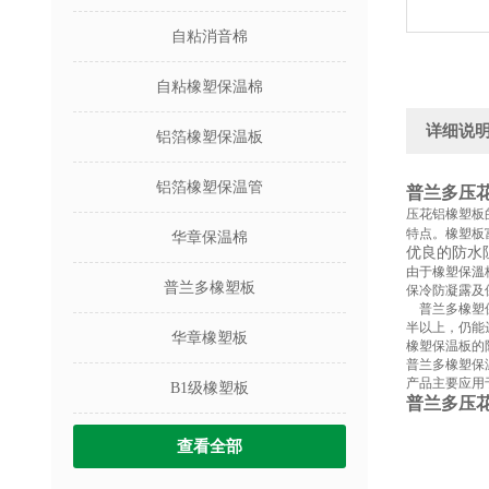
自粘消音棉
自粘橡塑保温棉
详细说
铝箔橡塑保温板
铝箔橡塑保温管
普兰多压花
压花铝橡塑板
特点。橡塑板富
华章保温棉
优良的防水
由于橡塑
保溫
普兰多橡塑板
保冷防凝露及
普兰多橡塑
半以上，仍能
华章橡塑板
橡塑保温板的
普兰多橡塑保
产品主要应用
B1级橡塑板
普兰多压花
查看全部