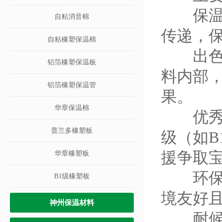
保温性
自粘消音棉
传递，
自粘橡塑保温棉
出色的
铝箔橡塑保温板
料内部
铝箔橡塑保温管
果。
华章保温棉
优秀的
普兰多橡塑板
级（如
援争取
华章橡塑板
环保健
B1级橡塑板
境友好
神州保温材料
耐候性