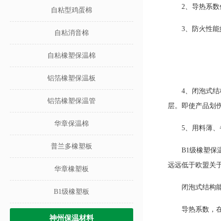
2、导热系
自粘型鸡蛋棉
3、防火性能
自粘消音棉
自粘橡塑保温棉
铝箔橡塑保温板
4、闭泡式
铝箔橡塑保温管
层。即使产品划
华章保温棉
5、用料薄
普兰多橡塑板
B1级橡塑保
远远低于欧盟关
华章橡塑板
闭泡式结构
B1级橡塑板
导热系数，
神州保温材料