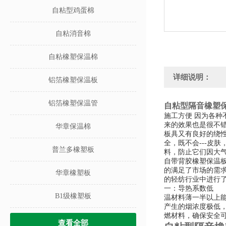
自粘型鸡蛋棉
自粘消音棉
自粘橡塑保温棉
详细说明：
铝箔橡塑保温板
铝箔橡塑保温管
自粘型隔音橡塑
施工方便 因为各
来的效果也是很不
华章保温棉
板具又有良好的绕
全，既不会---皮
普兰多橡塑板
料，防止它们因大
自带背胶橡塑保温
的满足了市场的需
华章橡塑板
的轻纺行业中进行
一：导热系数低 平
B1级橡塑板
温材料薄一半以上
产生的烟浓度极低，
燃材料，确保安全
查看全部