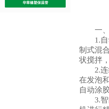
华章橡塑保温管
一、核
1.自
制式混
状搅拌
2.连
在发泡
自动涂
3.智