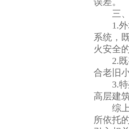
误差。
三、主
1.外
系统，
火安全
2.既
合老旧
3.特
高层建
综上所
所依托