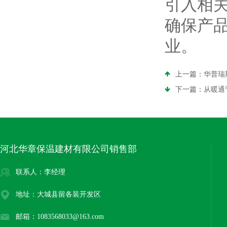
引入相
确保产
业。
上一篇：
华普瑞
下一篇：
从暖通
河北华章保温建材有限公司销售部
联系人：李经理
地址：大城县留各装开发区
邮箱：1083568033@163.com