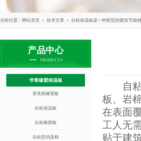
当前位置：
网站首页
＞
技术文章
＞ 自粘保温板是一种新型的建筑节能
产品中心
PRODUCTS
华章橡塑保温板
自粘保
章美斯橡塑板
板、岩
自粘保温板
在表面
工人无
自粘橡塑板
贴于建
自粘型鸡蛋棉