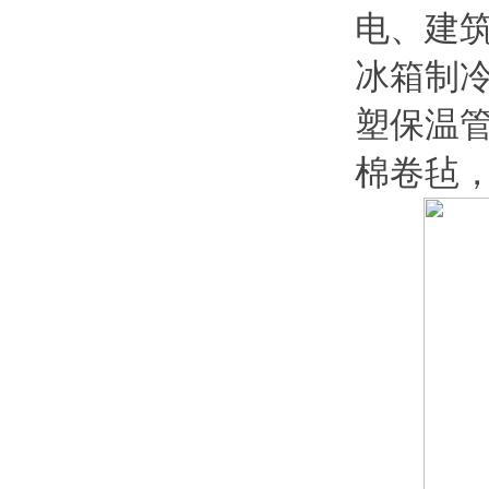
电、建
冰箱制
塑保温
棉卷毡