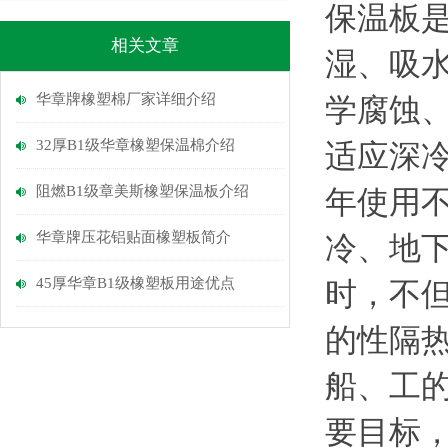
保温板
相关文章
湿、吸
华章牌橡塑棉厂家详细介绍
学腐蚀
32厚B1级华章橡塑保温棉介绍
适应深
阻燃B1级章美斯橡塑保温板介绍
年使用
华章牌压花铝贴面橡塑板简介
冷、地
45厚华章B1级橡塑板用途优点
时，不
的性隔
船、工
要目标