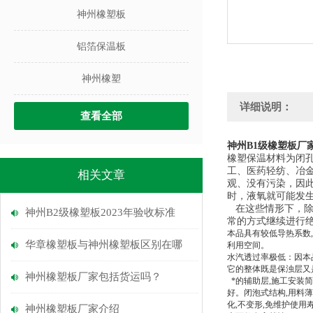
神州橡塑板
铝箔保温板
神州橡塑
详细说明：
查看全部
神州B1级橡塑板厂
橡塑保温材料为闭
工、医药轻纺、冶
相关文章
观、没有污染，因
时，液氧就可能发
在这些情形下，除
神州B2级橡塑板2023年验收标准
常的方式继续进行
本品具有较低导热系数
,
华章橡塑板与神州橡塑板区别在哪
利用空间。
水汽透过率极低：因本
它的整体既是保浊层又
神州橡塑板厂家包括货运吗？
*的辅助层
,
施工安装简
好。闭泡式结构
,
用料薄
化
,
不变形
,
免维护使用
神州橡塑板厂家介绍