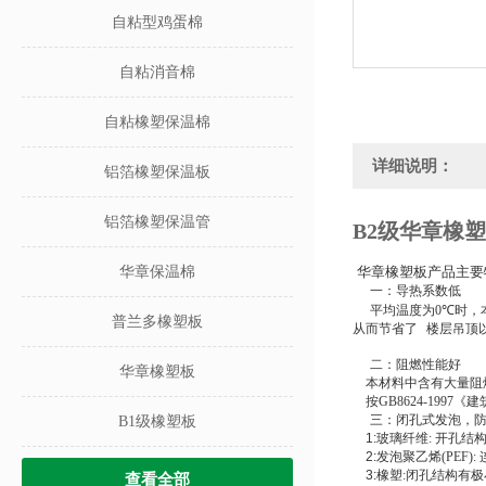
自粘型鸡蛋棉
自粘消音棉
自粘橡塑保温棉
详细说明：
铝箔橡塑保温板
铝箔橡塑保温管
B2级华章橡
华章保温棉
华章橡塑板产品主要
一：导热系数低
平均温度为
0℃
时，
普兰多橡塑板
从而节省了
楼层吊顶
二：阻燃性能好
华章橡塑板
本材料中含有大量阻
按
GB8624-1997
《建
三：闭孔式发泡，
B1级橡塑板
1:
玻璃纤维
:
开孔结
2:
发泡聚乙烯
(PEF):
3:
橡塑
:
闭孔结构有极
查看全部