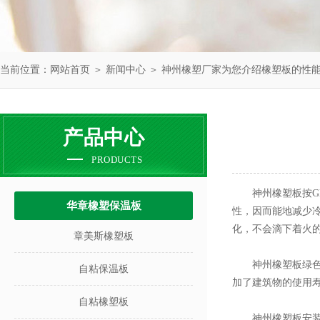
当前位置：
网站首页
＞
新闻中心
＞ 神州橡塑厂家为您介绍橡塑板的性
产品中心
PRODUCTS
神州橡塑板按GB8
华章橡塑保温板
性，因而能地减少
化，不会滴下着火
章美斯橡塑板
神州橡塑板绿色环
自粘保温板
加了建筑物的使用
自粘橡塑板
神州橡塑板安装