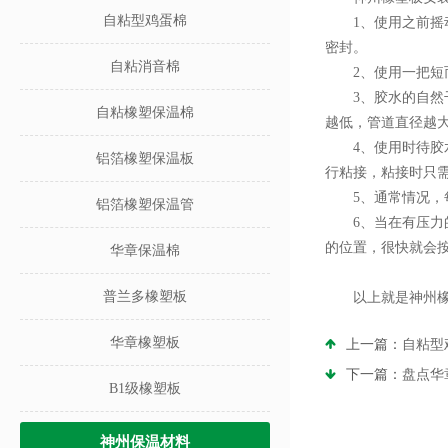
自粘型鸡蛋棉
1、使用之前摇动
密封。
自粘消音棉
2、使用一把短而
3、胶水的自然干
自粘橡塑保温棉
越低，管道直径越大
4、使用时待胶水
铝箔橡塑保温板
行粘接，粘接时只
5、通常情况，每
铝箔橡塑保温管
6、当在有压力的
的位置，很快就会
华章保温棉
普兰多橡塑板
以上就是神州橡塑
华章橡塑板
上一篇：
自粘型
下一篇：
盘点华
B1级橡塑板
神州保温材料