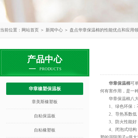
当前位置：
网站首页
＞
新闻中心
＞ 盘点华章保温棉的性能优点和应用
产品中心
PRODUCTS
华章保温棉
可
华章橡塑保温板
何有害作用，是一
华章保温棉八大
章美斯橡塑板
1、绿色环保：不含
2、导热系数低：
自粘保温板
3、防火性能好：橡
4、闭泡式结构：
自粘橡塑板
塑的湿阻因子μ值大