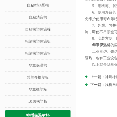
自粘型鸡蛋棉
5、用料薄、省空
6、使用寿命长：
自粘消音棉
免维护使用寿命等
7、外观、匀整美
自粘橡塑保温棉
饰，即使不吊顶也
8、安装方便、快
铝箔橡塑保温板
华章保温棉
的
工业窑炉、锅炉内
铝箔橡塑保温管
隔热、各种工业设
以上就是华章保温
华章保温棉
上一篇：
神州橡
普兰多橡塑板
下一篇：
浅析自
华章橡塑板
B1级橡塑板
神州保温材料