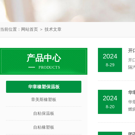
当前位置：
网站首页
＞
技术文章
开
2024
产品中心
开
8-29
PRODUCTS
隔
级保
华章橡塑保温板
华
2024
章美斯橡塑板
华
8-20
燃
自粘保温板
围等
自粘橡塑板
闭