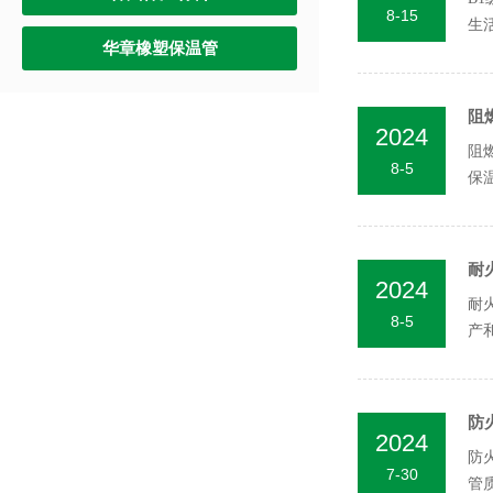
8-15
生
华章橡塑保温管
国家
阻
2024
阻
8-5
保
器..
耐
2024
耐
8-5
产
防
2024
防
7-30
管