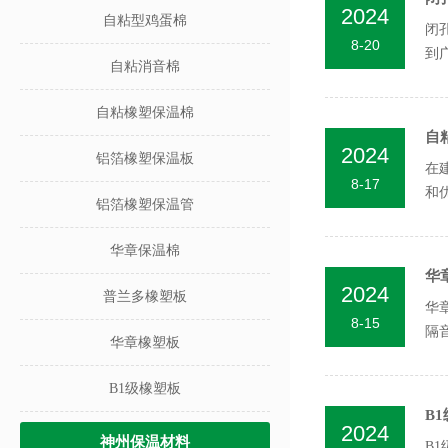
2024
自粘型鸡蛋棉
闭
8-20
到
自粘消音棉
抗水
自粘橡塑保温棉
自
2024
铝箔橡塑保温板
在
8-17
和
铝箔橡塑保温管
温隔
华章保温棉
华
2024
普兰多橡塑板
华
8-15
隔
华章橡塑板
音：
B1级橡塑板
B
2024
神州保温材料
B