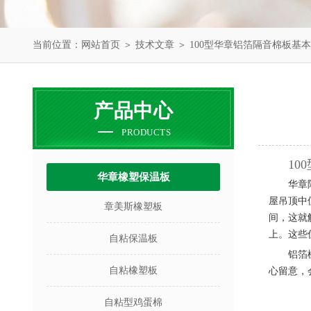
当前位置：
网站首页
＞
技术文章
＞ 100型华章铝箔隔音棉板基
产品中心
PRODUCTS
10
华章橡塑保温板
华章
屋吊顶中
章美斯橡塑板
间，这就
上。这些
自粘保温板
铝箔
自粘橡塑板
心留意，
自粘型鸡蛋棉