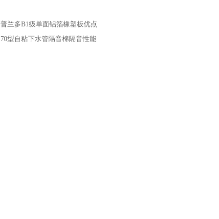
：
普兰多B1级单面铝箔橡塑板优点
：
70型自粘下水管隔音棉隔音性能