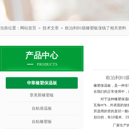
当前位置：
网站首页
＞
技术文章
＞ 欧泊利B1级橡塑板涨钱了相关资料
产品中心
PRODUCTS
欧泊利B1
华章橡塑保温板
橡塑保温板，是一种非
在我们的正常使用中，
章美斯橡塑板
对于这种
橡塑保溫
瓦每
m*k
，外表面的放
自粘保温板
所选用的管的直径一般
划分的，有
10
毫米、
1
自粘橡塑板
厂家生产的橡