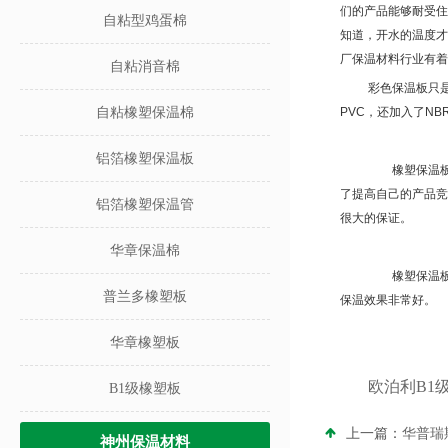
们的产品能够耐受住
自粘型鸡蛋棉
知道，开水的温度才
厂保温材料行业有着
自粘消音棉
彩色
保温板只
自粘橡塑保温棉
PVC
，还加入了
NB
铝箔橡塑保温板
橡塑保温板的
了提高自己的产品竞
铝箔橡塑保温管
很大的保证。
华章保温棉
橡塑保温板的
普兰多橡塑板
保温效果非常好。
华章橡塑板
欧泊利B1
B1级橡塑板
上一篇：
华普瑞
神州保温材料