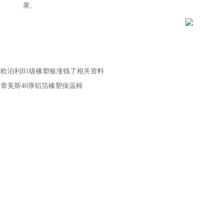
果。
：
欧泊利B1级橡塑板涨钱了相关资料
：
章美斯40厚铝箔橡塑保温棉