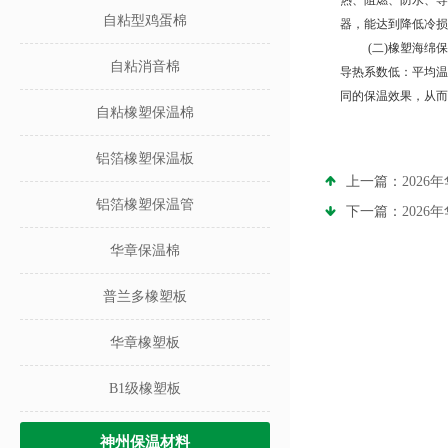
热、阻燃、防水、导
自粘型鸡蛋棉
器，能达到降低冷损
(
二
)
橡塑海绵保
自粘消音棉
导热系数低：平均温
同的保温效果，从而
自粘橡塑保温棉
铝箔橡塑保温板
上一篇：
202
铝箔橡塑保温管
下一篇：
202
华章保温棉
普兰多橡塑板
华章橡塑板
B1级橡塑板
神州保温材料