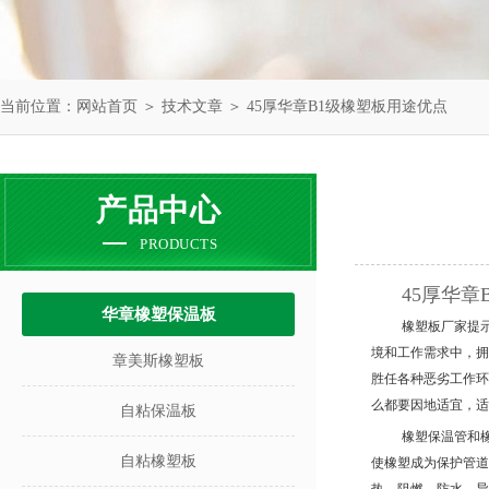
当前位置：
网站首页
＞
技术文章
＞ 45厚华章B1级橡塑板用途优点
产品中心
PRODUCTS
45厚华章
华章橡塑保温板
橡塑板厂家提
境和工作需求中，拥
章美斯橡塑板
胜任各种恶劣工作环
么都要因地适宜，适
自粘保温板
橡塑保温管和
自粘橡塑板
使橡塑成为保护管道