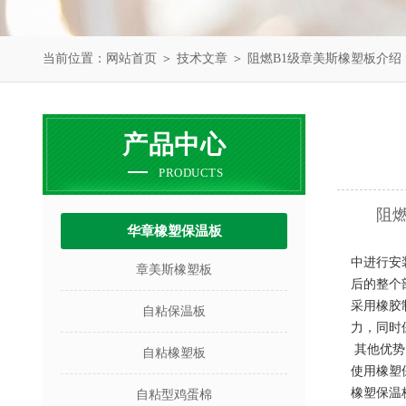
当前位置：
网站首页
＞
技术文章
＞ 阻燃B1级章美斯橡塑板介绍
产品中心
PRODUCTS
阻
华章橡塑保温板
B
中进行安
章美斯橡塑板
后的整个
采用橡胶
自粘保温板
力，同时
其他
优势
自粘橡塑板
使用橡塑
橡塑保温
自粘型鸡蛋棉