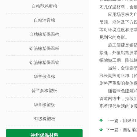
自粘型鸡蛋棉
闭孔保温材料，会
应用场景极为广泛
自粘消音棉
吊顶、墙体及下方
等对环境湿度和洁
自粘橡塑保温棉
见到它的身影。
施工便捷是铝箔保
铝箔橡塑保温板
接缝，外覆铝箔胶
幅缩短工期，降低
铝箔橡塑保温管
当然，合理选型与规
线长期照射区域（
华章保温棉
则将严重影响整体
普兰多橡塑板
随着绿色建筑和节
管道网络中，持续
华章橡塑板
系着现代生活的冷
B1级橡塑板
上一篇：
阻燃B
下一篇：
自粘消
神州保温材料