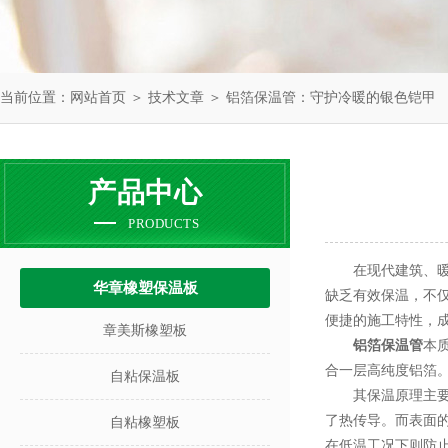
当前位置：
网站首页
＞
技术文章
＞ 铝箔保温管：守护冷暖的银色铠甲
产品中心
PRODUCTS
在现代建筑、暖通
华章橡塑保温板
缺乏有效保温，不
便捷的施工特性，成
章美斯橡塑板
铝箔保温管
本
合一层高纯度铝箔。
自粘保温板
其保温原理主要依
了热传导。而表面
自粘橡塑板
在低温工况下则防