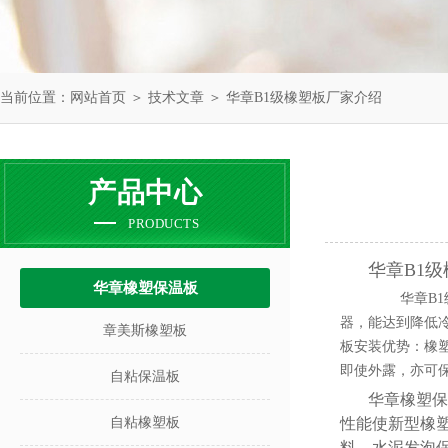
当前位置：
网站首页
＞
技术文章
＞ 华章B1级橡塑板厂家介绍
产品中心
PRODUCTS
华章B1
华章橡塑保温板
华章B1
器，能达到降低
章美斯橡塑板
板安装优势：橡
即使外露，亦可
自粘保温板
华章橡塑保
自粘橡塑板
性能使新型橡
料，水泥发泡