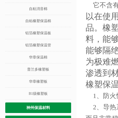
它不含
自粘消音棉
以在使
自粘橡塑保温棉
品。橡塑
铝箔橡塑保温板
料，能
铝箔橡塑保温管
能够隔
华章保温棉
为极难
普兰多橡塑板
渗透到
华章橡塑板
橡塑保
B1级橡塑板
1、防
2、导
神州保温材料