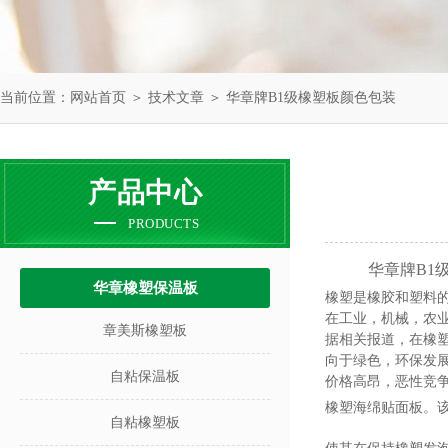
当前位置：
网站首页
＞
技术文章
＞ 华章牌B1级橡塑板颜色包装
产品中心
PRODUCTS
华章牌B1
华章橡塑保温板
橡塑是橡胶和塑料
在工业，机械，农
章美斯橡塑板
据相关报道，在橡
向于绿色，环保发
自粘保温板
价格高昂，恶性竞
橡塑海绵贴面板。
自粘橡塑板