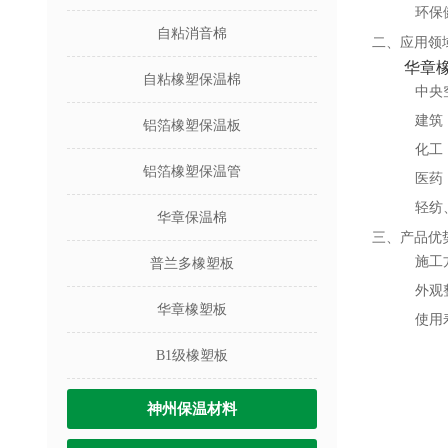
环保
自粘消音棉
二、应用领
华章
自粘橡塑保温棉
中央
建筑
铝箔橡塑保温板
化工
铝箔橡塑保温管
医药
轻纺
华章保温棉
三、产品优
施工
普兰多橡塑板
外观
华章橡塑板
使用
B1级橡塑板
神州保温材料