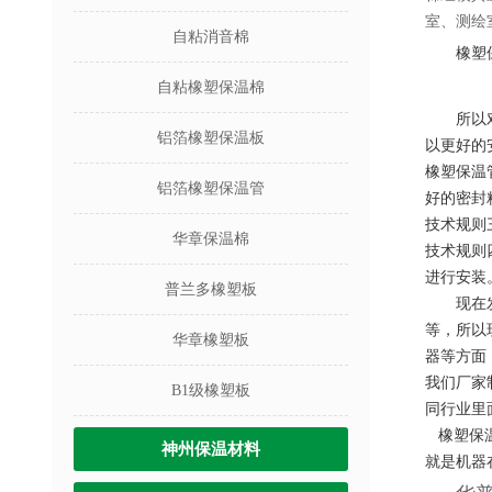
室、测绘
自粘消音棉
橡塑
自粘橡塑保温棉
所以
铝箔橡塑保温板
以更好的
橡塑
保温
铝箔橡塑保温管
好的密封
技术规则
华章保温棉
技术规则
进行安装
普兰多橡塑板
现在
等，所以
华章橡塑板
器等方面
我们厂家
B1级橡塑板
同行业里
橡塑保
神州保温材料
就是机器