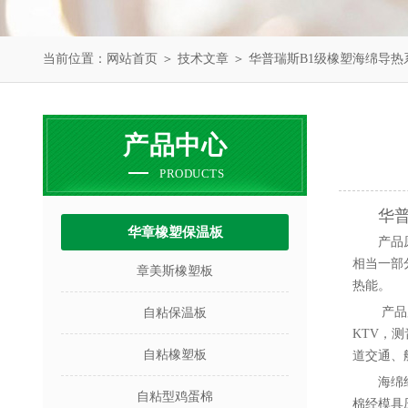
当前位置：
网站首页
＞
技术文章
＞ 华普瑞斯B1级橡塑海绵导热
产品中心
PRODUCTS
华
华章橡塑保温板
产品
相当一部
章美斯橡塑板
热能。
产品
自粘保温板
KTV
，测
自粘橡塑板
道交通、
海绵
自粘型鸡蛋棉
棉经模具