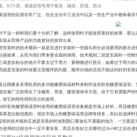
室、
KTV
房、星级宾馆等用于吸音、隔音、防震、防火
保温管的应用非常广泛，在生活当中工业当中以及一些生产当中都有着非
对于这一材料我们要十分的了解，这样使用时才能发挥更好的效果，那么
安装从而将产品的功效更好的发挥出来。
管安装时的技术规则一就是在进行安装时一些接头部分必须要用的胶水进
粘接效果，从而为我们带来更全面的保障。技术规则二就是安装时一些附
三就是在粘合的地方不要太过于用力，要稍微进行挤压，如果过于用力的
四就是安装的时候要注意顺序的问题，顺序出错的话也不能达到好的安装
。
发达国家多采用轻质的多功能橡塑保温材料来制作这些彩色橡塑保温管。
现在被广泛的用在了冷藏库、管道、建筑墙体等方面。由于它有震吸声特
，使它的特性得到充分的发挥。
制作彩色橡塑保温管时使用的橡塑保温管设备都是市场上好的，而且橡塑
面算是比较优惠的，现在市场上的橡塑保温管品牌有很多，所以在选择时
温管的技术规则五就是安装的时候割隙口要放在不显眼的地方，一方面是
在使用的过程当中一定不要安装，而且在装好之后要经过
36
小时之后在进