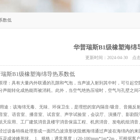
系数低
华普瑞斯B1级橡塑海绵
更新时间：2024-04-30 
普瑞斯B1级橡塑海绵导热系数低
原理：具有大量内外联通的孔隙和气泡，当声波入射到其中时，可引起空
分声能转化成热能而被消耗。此外，当空气绝热压缩时，空气与孔壁之间
用途：该海绵无毒、无味、环保卫生，是理想的室内隔音
/
吸音、音频反
音室、语音室、播音室、试音室、声学试验室，会议厅、演播厅、影剧院
航天应用、工厂建筑消音及楼宇消音保温工程、机房消音、发电机组消音
经过设备特殊处理形成一面凹凸波浪形状阻燃海绵通过声波在海绵内的来
压花成波峰形状。
1
、规格：通常厚度：
(20-100)mm*1m*2m
，可根据客