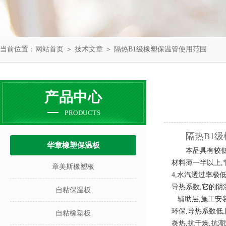
当前位置：
网站首页
＞
技术文章
＞ 隔热B1级橡塑保温管使用范围
产品中心
PRODUCTS
隔热B1
华章橡塑保温板
本品具有较
材料薄一半以上
,
章美斯橡塑板
4,
水汽透过率极
导热系数
,
它的阴
自粘保温板
辅助层
,
施工安
环保
,
导热系数低
,
自粘橡塑板
炎热
,
抗干燥
,
抗潮