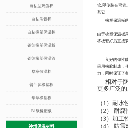
软
,
即使装在弯管
,
自粘型鸡蛋棉
其它
自粘消音棉
橡塑保温板
自粘橡塑保温棉
由于橡塑保温板
将板套好后直接
铝箔橡塑保温板
铝箔橡塑保温管
良好的弹性
采用橡胶制成，
华章保温棉
力，同时保证了
相对于
普兰多橡塑板
更多广泛的
华章橡塑板
（
1
）耐水
（
2
） 耐
B1级橡塑板
（
3
）加工
（
4
） 防
神州保温材料