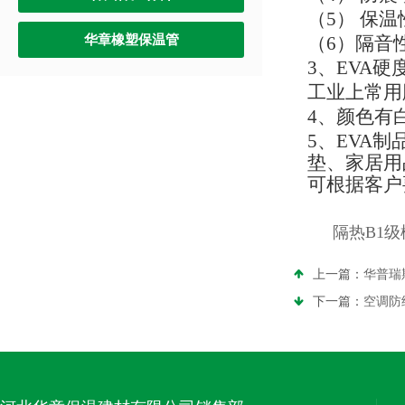
（
5
） 保
华章橡塑保温管
（
6
）隔音
3
、
EVA
硬
工业上常用
4
、颜色有
5
、
EVA
制
垫、家居用
可根据客户
隔热B1
上一篇：
华普瑞
下一篇：
空调防