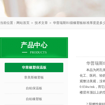
当前位置：
网站首页
＞
技术文章
＞ 华普瑞斯B1级橡塑板标准厚度是多
产品中心
PRODUCTS
华普瑞斯
华章橡塑保温板
本品为闭孔
化工、医药、轻
章美斯橡塑板
观整洁美观，没
0.034w/m
自粘保温板
楼层吊顶以上的
自粘橡塑板
2.阻燃性