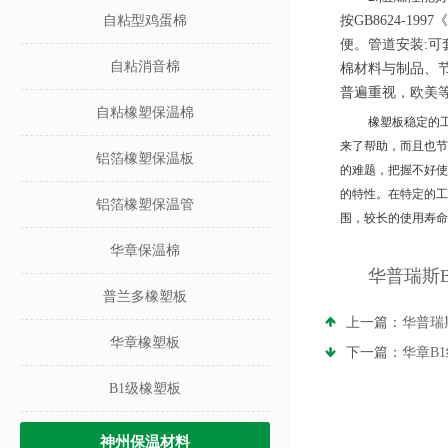
自粘型鸡蛋棉
按GB8624-
便。管道安装:
自粘消音棉
棉材料与制品、
普遍重视，欧美
自粘橡塑保温棉
橡塑板稳定的
来了帮助，而且也节
铝箔橡塑保温板
的难题，把握不好使
的特性。在特定的工
铝箔橡塑保温管
围，较长的使用寿命
华章保温棉
华普瑞斯
普兰多橡塑板
上一篇：
华普瑞
华章橡塑板
下一篇：
华章B
B1级橡塑板
神州保温材料