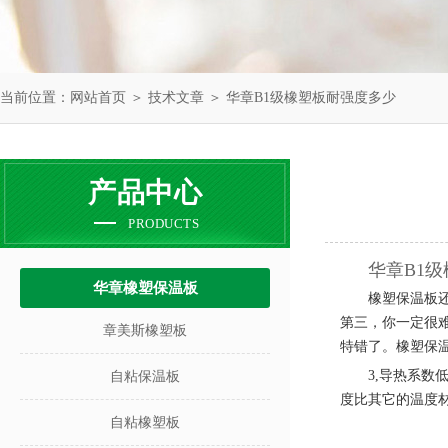
当前位置：
网站首页
＞
技术文章
＞ 华章B1级橡塑板耐强度多少
产品中心
PRODUCTS
华章B1
华章橡塑保温板
橡塑保温板
第三，你一定很
章美斯橡塑板
特错了。橡塑保
3,
导热系数低
自粘保温板
度比其它的温度
自粘橡塑板