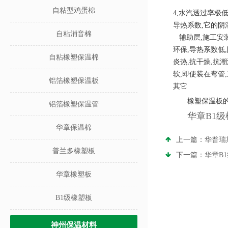
自粘型鸡蛋棉
4,
水汽透过率极
导热系数
,
它的阴
自粘消音棉
辅助层
,
施工安
环保
,
导热系数低
,
自粘橡塑保温棉
炎热
,
抗干燥
,
抗潮
软
,
即使装在弯管
,
铝箔橡塑保温板
其它
橡塑保温板
铝箔橡塑保温管
华章B1
华章保温棉
上一篇：
华普瑞
普兰多橡塑板
下一篇：
华章B
华章橡塑板
B1级橡塑板
神州保温材料