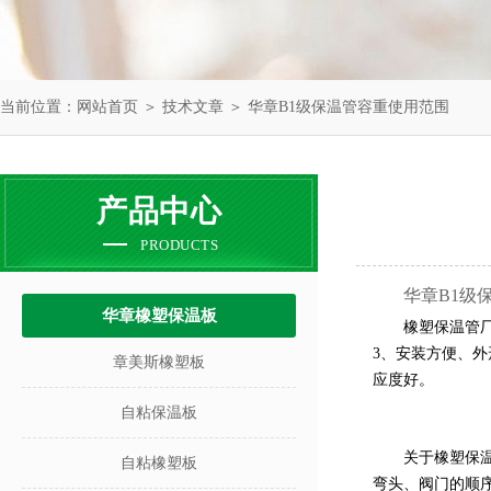
当前位置：
网站首页
＞
技术文章
＞ 华章B1级保温管容重使用范围
产品中心
PRODUCTS
华章B1级
华章橡塑保温板
橡塑保温管
3
、安装方便、外
章美斯橡塑板
应度好。
自粘保温板
关于橡塑保
自粘橡塑板
弯头、阀门的顺