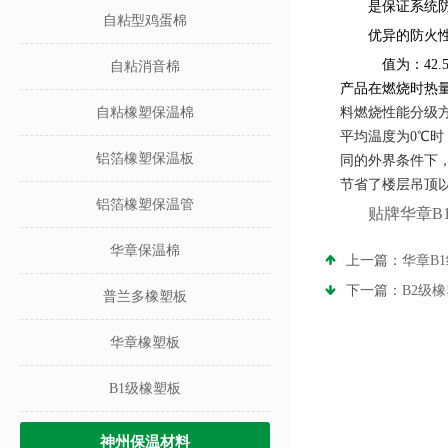
是保证系统
自粘型鸡蛋棉
优异的防火
值为：
42.
自粘消音棉
产品在燃烧时热
自粘橡塑保温棉
料燃烧性能分级
平均温度为
0
℃时
铝箔橡塑保温板
同的外界条件下
节省了楼层吊顶
铝箔橡塑保温管
贴牌华章B
华章保温棉
上一篇：
华章B
下一篇：
B2级
普兰多橡塑板
华章橡塑板
B1级橡塑板
神州保温材料