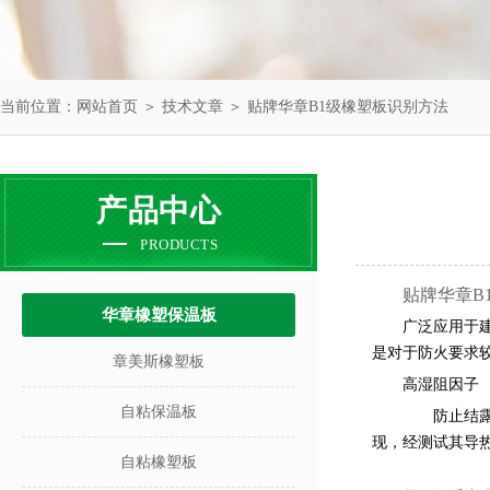
当前位置：
网站首页
＞
技术文章
＞ 贴牌华章B1级橡塑板识别方法
产品中心
PRODUCTS
贴牌华章B
华章橡塑保温板
广泛应用于
是对于防火要求
章美斯橡塑板
高湿阻因子
自粘保温板
防止结露的
现，经测试其导
自粘橡塑板