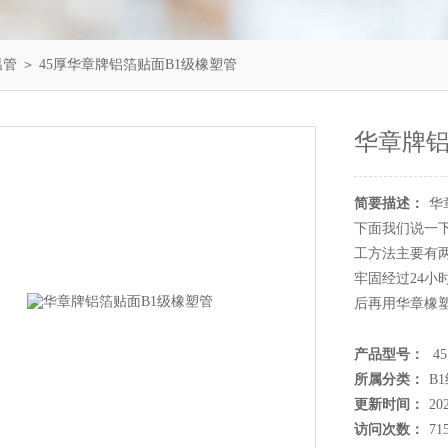
温管
＞ 45厚华章牌铝箔贴面B1级橡塑管
华章牌铝
简要描述：
华
下面我们说一
工方法主要有
牢固经过24
后再用华章橡
产品型号：
4
所属分类：
B
更新时间：
20
访问次数：
71