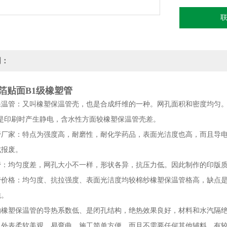
明：
箔贴面B1级橡塑管
保温管：又叫橡塑保温管壳，也是合成纤维的一种。网孔面积和密度均匀
是印刷时产生静电，含水性方面较橡塑保温管壳差。
管厂家：特点为强度高，耐磨性，耐化学药品，表面光洁度也高，而且导
成报废。
管：均匀度差，网孔大小不一样，形状各异，抗压力低。因此制作的印版
管价格：均匀度、抗拉强度、表面光洁度均较棉纱橡塑保温管格高，缺点
脆。
的橡塑保温管的导热系数低、是闭孔结构，绝热效果良好，材料和水汽隔
，外表柔软美观，易弯曲，施工简单方便，而且不需要任何其他辅料，有