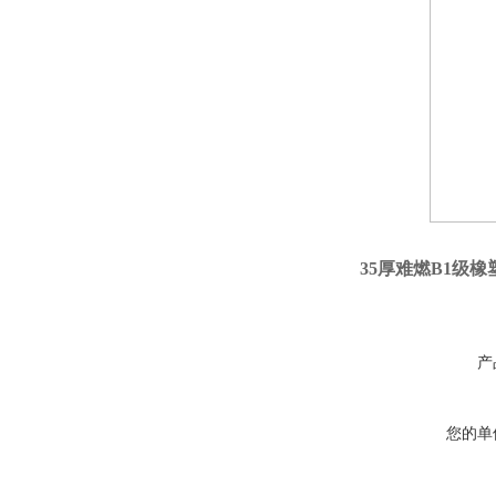
35厚难燃B1级
产
您的单