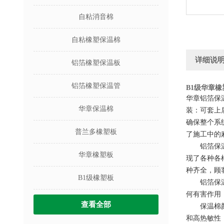
自粘消音棉
自粘橡塑保温棉
详细说
铝箔橡塑保温板
铝箔橡塑保温管
B1级华章
华章铝箔保
华章保温棉
装：可套上
确保整个系
普兰多橡塑板
了施工中的
铝箔保温板
华章橡塑板
现了各种各
种齐全，顾
B1级橡塑板
铝箔保温板
何有害作用，
查看全部
保温棉颜色
和高热敏性