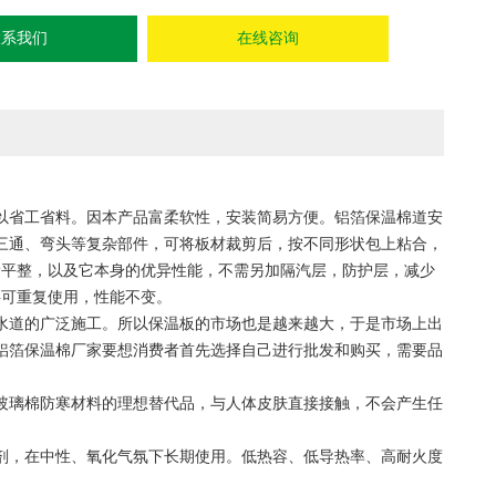
联系我们
在线咨询
以省工省料。因本产品富柔软性，安装简易方便。铝箔保温棉道安
三通、弯头等复杂部件，可将板材裁剪后，按不同形状包上粘合，
滑平整，以及它本身的优异性能，不需另加隔汽层，防护层，减少
料可重复使用，性能不变。
道的广泛施工。所以保温板的市场也是越来越大，于是市场上出
铝箔保温棉厂家要想消费者首先选择自己进行批发和购买，需要品
璃棉防寒材料的理想替代品，与人体皮肤直接接触，不会产生任
，在中性、氧化气氛下长期使用。低热容、低导热率、高耐火度