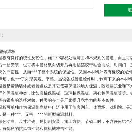
明：
橡塑保温板
温板有良好的绕性及韧性，施工中容易处理弯曲和不规则的管道，而且可
后一起安装，也可将本管材纵向切开后再用铝箔胶带粘合而成。对阀门、
统的严密性，从而***了整个系统的保温性。又因本材料外表有橡胶的光
麻烦，也***了外形美观、平整。当设备或管道检修时，剥离下来的本材
是帮助墙体或者管道或是其它需要保温的地方保温，随着建筑业和下水
样的保温板种类，比如岩棉保温板、玻璃棉保温板、离心棉保温板等等。
客有很多的选择对象。种类的齐全是厂家提升竞争力的基本条件。
可单独作为保温防寒材料广泛使用于旅客列车、体育场、戏剧院。是玻
是一种***、无害、***的新型保温材料。
洁白、尺寸准确、易切割安装，施工方便、节省工时，不含任何结合剂
，有优良的抗风蚀性能和抗机械冲击性能。