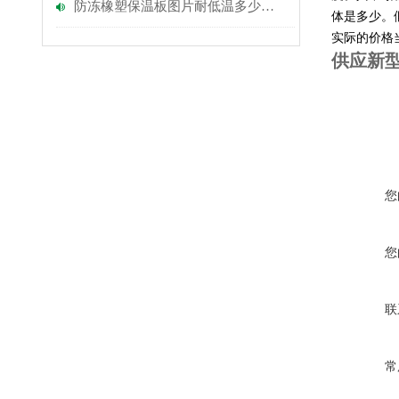
防冻橡塑保温板图片耐低温多少度？
体是多少。
实际的价格
供应新型
您
您
联
常