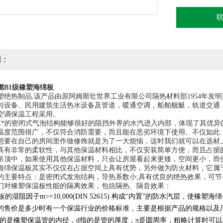
明：
燃B1级橡塑海绵板
塑绝热制品
,
该产品由原阿姆斯壮世界工业有限公司隔热材料部
1954
年发明
与设备、民用建筑生活热水设备及管道，暖通空调，船舶舰艇，轨道交通
空调保温工程采用。
其*的密闭式气泡结构能够很好的阻挡外界的水汽进入内部，体现了其优异
温度范围很广，不仅符合消防需要，而且能在恶劣环境下使用。不仅如此
想要在自己的房间里作做修饰就是为了一大烦恼，这时我们就可以在选材
具有非常的柔软性，与其他保温材料相比，不仅安装简单方便，而且占据
吊顶中，如果使用其他保温材料，只会让房屋看起来更矮，空间更小，而
海绵保温板其实不仅仅在占据空间上具有优势，另外做为防火材料，它属
的主要特点：是密闭式发泡结构，导热系数小
;
具有优良的绝热效果，可节
们对橡塑保温板性能的隔离效果，包括隔热、隔音效果：
板的湿阻因子
m>=10,000(DIN 52615)
构成“内置”的防水汽层，使橡塑海
的售价是多少时有一个保温行业的价格标准，主要是根据产品的规格以及
的是橡塑保温管的内径，
d
指的是管的厚度，π是圆周率，粗略计算时可以