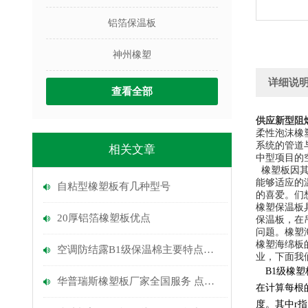
铝箔保温板
神州橡塑
详细说
查看全部
供应新型阻
柔性泡沫橡
系统的管道
相关文章
中型项目的
橡塑板因
能够适应的
自粘型橡塑板有几种型号
的喜爱。
们
橡塑保温板
20厚铝箔橡塑板优点
保温板，在
问题。橡塑
橡塑海绵板
空调防结露B1级保温棉主要特点是什么
业，下面我
B1
级橡塑
华普瑞斯橡塑板厂家全国服务 点击咨询
在计算每根
度。其中
r
指