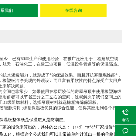
联系我们
在线咨询
至今，已有
60
年生产和使用经验，在被广泛应用于工程建筑空调
，航天，石油化工，在建工业项目，低温设备管道等的保温隔热。
的抗水渗透能力，就形成了*的保温效果。而且其抗寒阻燃性能*，
，橡塑板洁净美观的外观设计而且富有柔软性的特点深受广大用户
上来解决问题。
的空间也非常少，如果使用在楼层较低的房屋吊顶中使用橡塑海绵
使用前者可以节省三分之二左右的空间，这就解决了我们空间上的
于
B1
级阻燃材料，选择吊顶材料就选橡塑海绵保温板。
省能源消耗
;
橡塑保温板优良的综合性能，使得其应用到各个行
绵保温板整体既是保温层又是防潮层。
电话
厂家的报价来算出的，具体的公式是：（
r+d
）
*
π
*d*
厂家报价
*
长
取
3.14
，根据这个公式我们可以非常简单的计算出一根的价格具