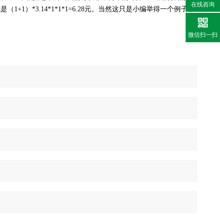
在线咨询
就是（
1+1
）
*3.14*1*1*1=6.28
元。当然这只是小编举得一个例子，
微信扫一扫