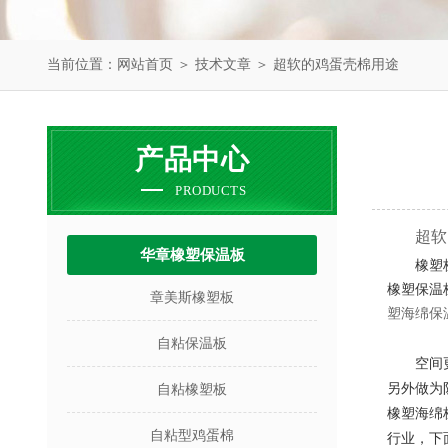
当前位置：
网站首页
＞
技术文章
＞ 超软的鸡蛋壳棉用途
产品中心
PRODUCTS
超软
华章橡塑保温板
橡塑
橡塑保温
章美斯橡塑板
塑海绵保
自粘保温板
空间
另外做为
自粘橡塑板
橡塑海绵
自粘型鸡蛋棉
行业，下