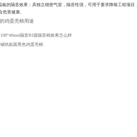
温板的隔音效果：具独立细密气室，隔音性强，可用于要求降噪工程项目
会危害健康。
的鸡蛋壳棉用途
：
108*40mm隔音B1级隔音棉效果怎么样
：
锡纸贴面黑色鸡蛋壳棉