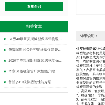
查看全部
相关文章
详细说明：
B1级40厚章美斯橡塑保温管物理性能介绍
供应长春阻燃57*2
华普瑞斯40公斤密度橡塑保温管优点
橡塑绝热材料使用
新泽辰橡塑成为保
2026年华普瑞斯阻燃B1级橡塑保温管介绍
料，均能有效减少
橡塑保温棉主要特
率低；产品富有柔
华章B1级橡塑管厂家性能介绍
抗震性能：具有很
橡塑保温管的技术
普兰多B1级橡塑管性能介绍
器在使用的过程当
橡塑保温管的参数
1
、高阻燃、低发烟
2
、绝缘性好，导热
3
、耐候性稳定，耐
4
、无氟发泡，无毒