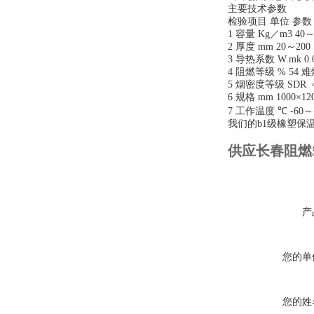
主要技术参数
检验项目
单位
参数
1
容量
Kg
／
m3 40
2
厚度
mm 20
～
200
3
导热系数
W.mk 0.
4
阻燃等级
% 54
难
5
烟密度等级
SDR
6
规格
mm 1000×120
7
工作温度
℃
-60
～
我们的
b1
级橡塑保
供应长春阻燃5
产
您的单
您的姓