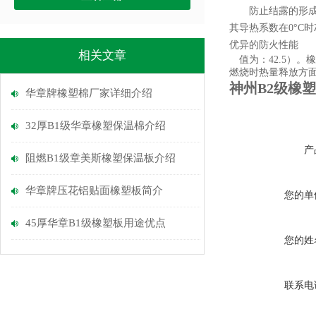
防止结露的形成同
其导热系数在
0
°
C
时
优异的防火性能
相关文章
值为：
42.5
）。
燃烧时热量释放方
神州B2级橡
华章牌橡塑棉厂家详细介绍
32厚B1级华章橡塑保温棉介绍
产
阻燃B1级章美斯橡塑保温板介绍
华章牌压花铝贴面橡塑板简介
您的单
45厚华章B1级橡塑板用途优点
您的姓
联系电