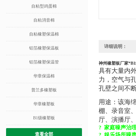
自粘型鸡蛋棉
自粘消音棉
自粘橡塑保温棉
详细说明：
铝箔橡塑保温板
铝箔橡塑保温管
神州橡塑板厂家*B
具有大量内
华章保温棉
力，空气与
孔壁之间不
普兰多橡塑板
用途：该海
华章橡塑板
棚、录音室
B1级橡塑板
厅、演播厅
?
家庭噪声治
查看全部
?
娱乐场所噪