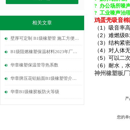
?
办公场所噪
?
工业噪声治
鸡蛋壳吸音棉
相关文章
（
1
）吸音率
（
2
）难燃级
B
壁厚可定制 B1级橡塑管 施工方便快速 工厂定制
（
3
）结构紧
（
4
）对人体
B1级阻燃橡塑保温材料2023年厂家报价
（
5
）可以二
（
6
）耐水，
华章橡塑保温管导热系数
神州橡塑板厂
华章牌压花铝贴面B1级橡塑管介绍厂
华章B1级橡胶板防火等级
产
您的单