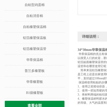
自粘型鸡蛋棉
自粘消音棉
自粘橡塑保温棉
详细说明：
铝箔橡塑保温板
铝箔橡塑保温管
34*30mm华章保温
华章保温棉
的优点有
以很受人们的欢迎，那
华章保温棉
铝箔贴面
橡塑保温管的
温管和在哪里使用它呢
简单来说
铝箔
橡塑保
普兰多橡塑板
是工程上还是自家使用
平，直径超过108m
华章橡塑板
保温棉
使用粘贴的步
1、使用之前摇动容器
2、使用一把短而硬的
B1级橡塑板
3、将材料两端的粘结
4、橡塑保温材料胶水
的等级、大气的温度和
查看全部