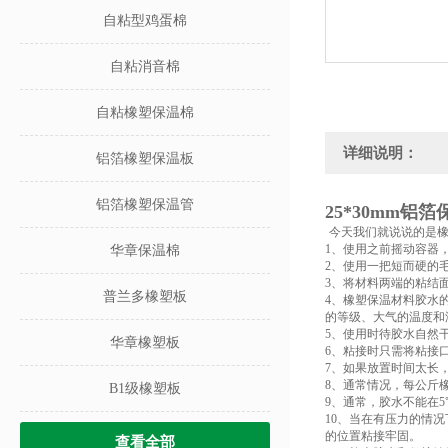
自粘型鸡蛋棉
自粘消音棉
自粘橡塑保温棉
详细说明：
铝箔橡塑保温板
铝箔橡塑保温管
25*30mm铝
今天我们就说
说的是
1、使用之前摇动容器
华章保温棉
2、使用一把短而硬的
3、将材料两端的粘结
普兰多橡塑板
4、橡塑保温材料胶水
的等级、大气的温度和
5、使用时待胶水自然
华章橡塑板
6、粘接时只需将粘接
7、如果放置时间太长
8、通常情况，每公斤
B1级橡塑板
9、通常，胶水不能在5
10、当在有压力的情
的位置粘接牢固。
查看全部