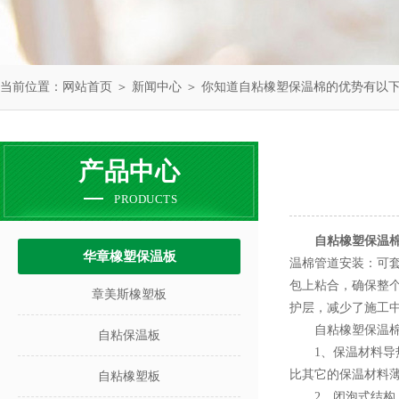
当前位置：
网站首页
＞
新闻中心
＞ 你知道自粘橡塑保温棉的优势有以
产品中心
PRODUCTS
自粘橡塑保温
华章橡塑保温板
温棉管道安装：可
包上粘合，确保整
章美斯橡塑板
护层，减少了施工
自粘橡塑保温棉
自粘保温板
1、保温材料导热系
比其它的保温材料
自粘橡塑板
2、闭泡式结构：