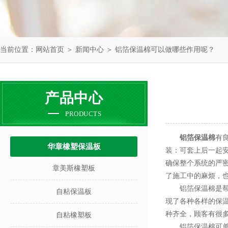
当前位置：
网站首页
＞
新闻中心
＞ 铝箔保温棉可以做哪些作用呢？
产品中心
PRODUCTS
铝箔保温棉
有
华章橡塑保温板
装：可套上后一起
确保整个系统的严
章美斯橡塑板
了施工中的麻烦，
铝箔保温棉是帮助
自粘保温板
现了各种各样的保
种齐全，顾客有很
自粘橡塑板
铝箔保温棉可单独