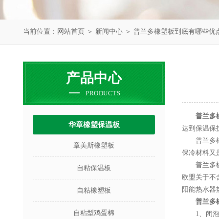
当前位置：
网站首页
＞
新闻中心
＞ 普兰多橡塑板到底有哪些优
产品中心
PRODUCTS
普兰多
华章橡塑保温板
达到保温保
普兰多橡塑
章美斯橡塑板
保冷材料又
普兰多橡塑
自粘保温板
欧盟关于不
阳能热水器
自粘橡塑板
普兰多
自粘型鸡蛋棉
1、闭泡