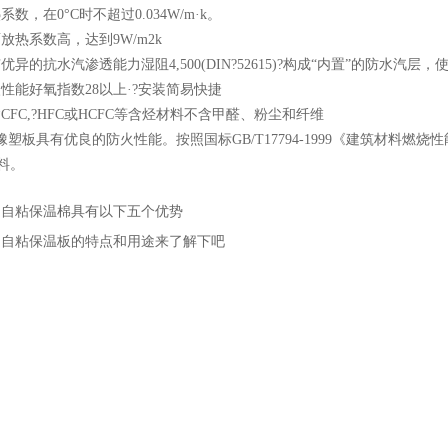
，在0°C时不超过0.034W/m·k。
热系数高，达到9W/m2k
的抗水汽渗透能力湿阻4,500(DIN?52615)?构成“内置”的防水汽
能好氧指数28以上·?安装简易快捷
C,?HFC或HCFC等含烃材料不含甲醛、粉尘和纤维
具有优良的防火性能。按照国标GB/T17794-1999《建筑材料燃烧性能分
料。
：
自粘保温棉具有以下五个优势
：
自粘保温板的特点和用途来了解下吧