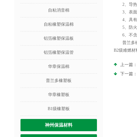
2、导热系数
自粘消音棉
3、表面放
4、具有优异
自粘橡塑保温棉
5、防火性
6、不含CF
铝箔橡塑保温板
普兰多橡塑板
B2级难燃材
铝箔橡塑保温管
上一篇
华章保温棉
下一篇
普兰多橡塑板
华章橡塑板
B1级橡塑板
神州保温材料