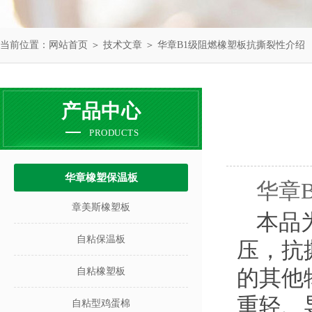
当前位置：
网站首页
＞
技术文章
＞ 华章B1级阻燃橡塑板抗撕裂性介绍
产品中心
PRODUCTS
华章橡塑保温板
华章
章美斯橡塑板
本品
自粘保温板
压，抗
的其他
自粘橡塑板
重轻、
自粘型鸡蛋棉