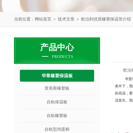
当前位置：
网站首页
＞
技术文章
＞ 欧泊利优质橡塑保温管介绍
产品中心
PRODUCTS
欧泊
华章橡塑保温板
华普
条件下，我
章美斯橡塑板
的高温，要
况发生。我
自粘保温板
自粘橡塑板
自粘型鸡蛋棉