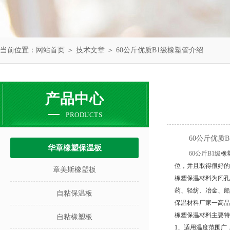
当前位置：
网站首页
＞
技术文章
＞ 60公斤优质B1级橡塑管介绍
产品中心
PRODUCTS
60公斤优质
华章橡塑保温板
60公斤B1级
橡
位，并且取得很好的
章美斯橡塑板
橡塑保温材料为闭孔
药、轻纺、冶金、船
自粘保温板
保温材料厂家一高品
橡塑保温材料主要特
自粘橡塑板
1、适用温度范围广，