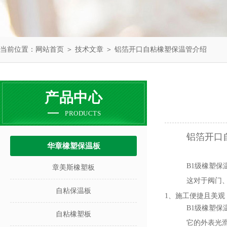
当前位置：
网站首页
＞
技术文章
＞ 铝箔开口自粘橡塑保温管介绍
产品中心
PRODUCTS
铝箔开口
华章橡塑保温板
B1级橡塑
章美斯橡塑板
这对于阀门
自粘保温板
1、施工便捷且美观
B1级橡塑
自粘橡塑板
它的外表光