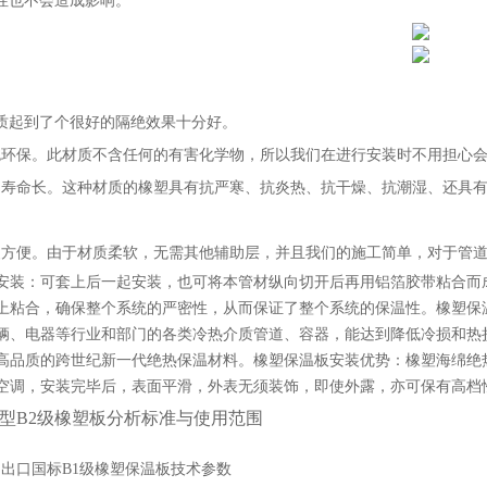
性也不会造成影响。
质起到了个很好的隔绝效果十分好。
色环保。此材质不含任何的有害化学物，所以我们在进行安装时不用担心
用寿命长。这种材质的橡塑具有抗严寒、抗炎热、抗干燥、抗潮湿、还具
装方便。由于材质柔软，无需其他辅助层，并且我们的施工简单，对于管
安装：可套上后一起安装，也可将本管材纵向切开后再用铝箔胶带粘合而
上粘合，确保整个系统的严密性，从而保证了整个系统的保温性。橡塑保
辆、电器等行业和部门的各类冷热介质管道、容器，能达到降低冷损和热
高品质的跨世纪新一代绝热保温材料。橡塑保温板安装优势：橡塑海绵绝
空调，安装完毕后，表面平滑，外表无须装饰，即使外露，亦可保有高档
型B2级橡塑板分析标准与使用范围
：
出口国标B1级橡塑保温板技术参数