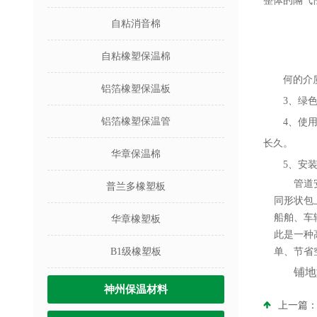
整体的隔气
自粘消音棉
自粘橡塑保温棉
何的介
铝箔橡塑保温板
3、绿
铝箔橡塑保温管
4、使
长久。
华章保温棉
5、安
管道
普兰多橡塑板
同形状包
船舶、车
华章橡塑板
此是一种
B1级橡塑板
单、节省
铺地
神州保温材料
上一篇