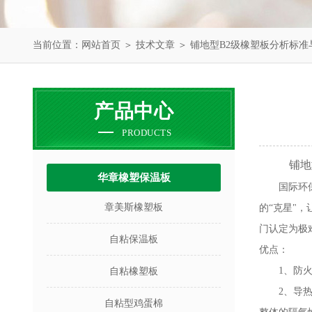
当前位置：
网站首页
＞
技术文章
＞ 铺地型B2级橡塑板分析标准
产品中心
PRODUCTS
铺地
华章橡塑保温板
国际环
章美斯橡塑板
的“克星"
门认定为极
自粘保温板
优点：
1、防
自粘橡塑板
2、导
自粘型鸡蛋棉